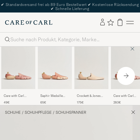
✔
Standardversand frei ab 89 Euro Bestellwert
✔
Kostenlose Rücksendung
✔
Schnelle Lieferung
Suche
Care with Carl
Saphir Medaille
Crockett & Jones
Care with Carl
Cedar Shoe Tree
d'Or Shoe Tree
Shoe Tree Birch
Cedar Shoe Tree 7
49€
65€
175€
260€
Cedar
Pack
SCHUHE
/
SCHUHPFLEGE
/
SCHUHSPANNER