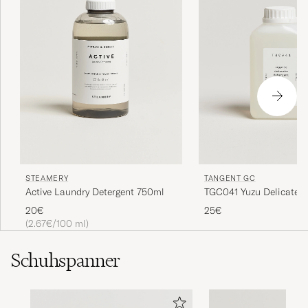
STEAMERY
TANGENT GC
Active Laundry Detergent 750ml
TGC041 Yuzu Delicate D
20€
25€
(2.67€/100 ml)
Schuhspanner