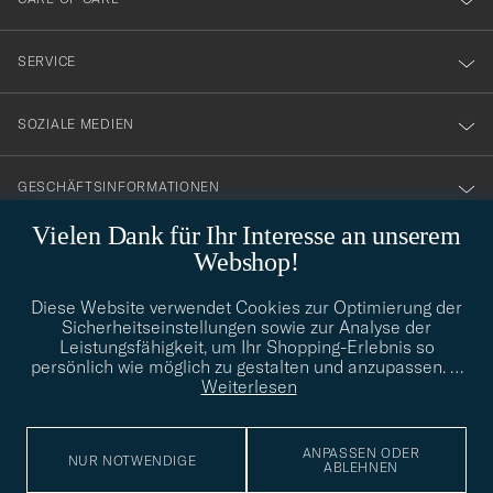
vårt
nyhetsbrev!
SERVICE
SOZIALE MEDIEN
GESCHÄFTSINFORMATIONEN
Vielen Dank für Ihr Interesse an unserem
Webshop!
STILBERATUNG
Diese Website verwendet Cookies zur Optimierung der
Benötigen Sie Hilfe bei der Suche nach Ihrem persönlichen Stil?
Sicherheitseinstellungen sowie zur Analyse der
Wenden Sie sich an uns, wir helfen Ihnen gerne weiter!
Leistungsfähigkeit, um Ihr Shopping-Erlebnis so
persönlich wie möglich zu gestalten und anzupassen.
…
info@careofcarl.de
STILBERATUNG
Weiterlesen
ANPASSEN ODER
NUR NOTWENDIGE
ABLEHNEN
© Care of Carl 2026