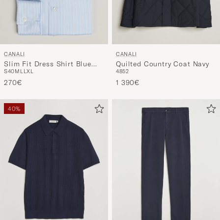
CANALI
CANALI
Slim Fit Dress Shirt Blue
Quilted Country Coat Navy
S
40
M
L
L
XL
48
52
Stripe
270€
1 390€
40%