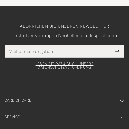
ABONNIEREN SIE UNSEREN NEWSLETTER
Exklusiver Vorrang zu Neuheiten und Inspirationen
E-
Tack
lichtfeld
Mail
Submi
Adresse
för
Newsl
Form
LESEN SIE DAZU AUCH UNSERE
att
DATENSCHUTZVERORDNUNG
du
anmälde
dig
till
CARE OF CARL
vårt
nyhetsbrev!
SERVICE