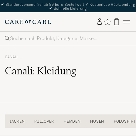
✔
Standardversand frei ab 89 Euro Bestellwert
✔
Kostenlose Rücksendung
✔
Schnelle Lieferung
Suche
CANALI
Canali: Kleidung
JACKEN
PULLOVER
HEMDEN
HOSEN
POLOSHIRT