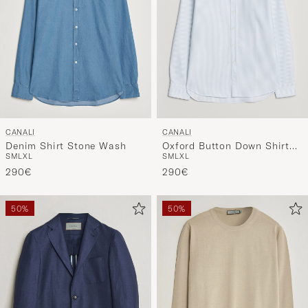
CANALI
CANALI
Denim Shirt Stone Wash
Oxford Button Down Shirt
S
M
L
XL
S
M
L
XL
Light Blue Stripe
290€
290€
50%
50%