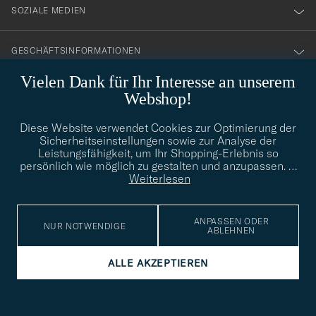
SOZIALE MEDIEN
GESCHÄFTSINFORMATIONEN
Vielen Dank für Ihr Interesse an unserem
Webshop!
STILBERATUNG
Diese Website verwendet Cookies zur Optimierung der
Benötigen Sie Hilfe bei der Suche nach Ihrem persönlichen Stil?
Sicherheitseinstellungen sowie zur Analyse der
Wenden Sie sich an uns, wir helfen Ihnen gerne weiter!
Leistungsfähigkeit, um Ihr Shopping-Erlebnis so
persönlich wie möglich zu gestalten und anzupassen.
…
info@careofcarl.de
STILBERATUNG
Weiterlesen
ANPASSEN ODER
NUR NOTWENDIGE
ABLEHNEN
© Care of Carl 2026
ALLE AKZEPTIEREN