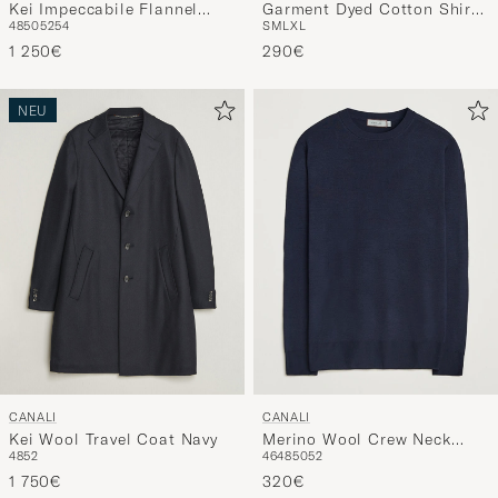
Kei Impeccabile Flannel
Garment Dyed Cotton Shirt
48
50
52
54
S
M
L
XL
Blazer Navy
Olive
1 250€
290€
NEU
CANALI
CANALI
Kei Wool Travel Coat Navy
Merino Wool Crew Neck
48
52
46
48
50
52
Navy
1 750€
320€