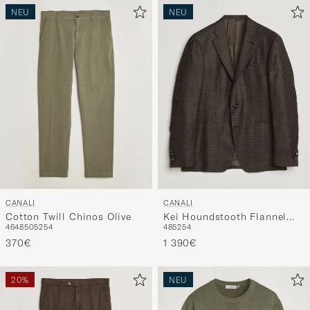
NEU
NEU
CANALI
CANALI
Cotton Twill Chinos Olive
Kei Houndstooth Flannel
46
48
50
52
54
48
52
54
Blazer Dark Brown
370€
1 390€
20%
NEU