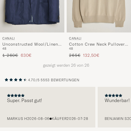
CANALI
CANALI
Unconstructed Wool/Linen
Cotton Crew Neck Pullover
48
48
Blazer Dark Blue
Beige
Regulärer Preis
Reduzierter Preis
Regulärer Preis
Reduzierter Preis
1 260€
630€
265€
132,50€
gezeigt werden
26
von
26
4.70/5
5553 BEWERTUNGEN
Super. Passt gut!
Wunderbar!
VORHERIGE
MARKUS H
2026-08-06
KÄUFER
2026-07-28
BENJAMIN S
2