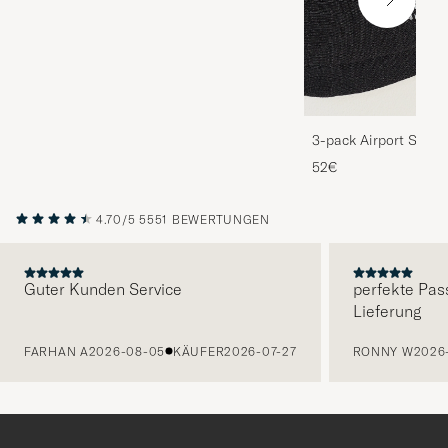
3-pack Airport Socks
Melange
52€
4.70/5
5551 BEWERTUNGEN
Guter Kunden Service
perfekte Pas
Lieferung
VORHERIGE
FARHAN A
2026-08-05
KÄUFER
2026-07-27
RONNY W
2026