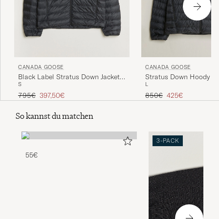
CANADA GOOSE
CANADA GOOSE
Black Label Stratus Down Jacket
Stratus Down Hoody Bl
S
L
Black
Regulärer Preis
Reduzierter Preis
Regulärer Preis
Reduzierter Preis
795€
397,50€
850€
425€
So kannst du matchen
3-PACK
55€