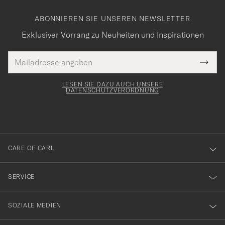
ABONNIEREN SIE UNSEREN NEWSLETTER
Exklusiver Vorrang zu Neuheiten und Inspirationen
E-
Tack
lichtfeld
Mail
Submi
Adresse
för
Newsl
Form
LESEN SIE DAZU AUCH UNSERE
att
DATENSCHUTZVERORDNUNG
du
anmälde
dig
till
CARE OF CARL
vårt
nyhetsbrev!
SERVICE
SOZIALE MEDIEN