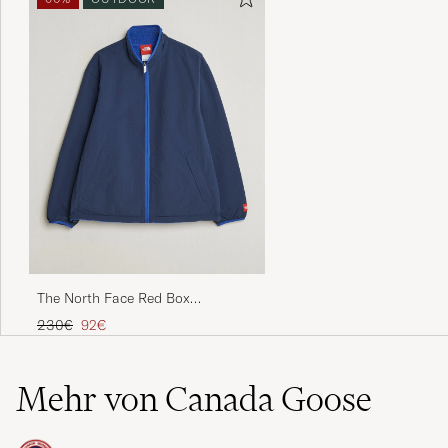
The North Face Red Box
Reversible Fleece Jacket Summit
Regulärer Preis
Reduzierter Preis
230€
92€
Navy
Mehr von Canada Goose