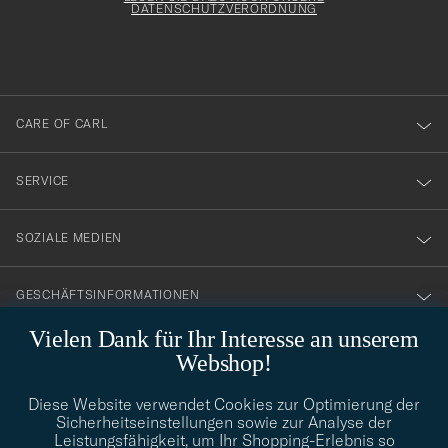
att
DATENSCHUTZVERORDNUNG
du
anmälde
dig
till
CARE OF CARL
vårt
nyhetsbrev!
SERVICE
SOZIALE MEDIEN
GESCHÄFTSINFORMATIONEN
Vielen Dank für Ihr Interesse an unserem
Webshop!
STILBERATUNG
Diese Website verwendet Cookies zur Optimierung der
Benötigen Sie Hilfe bei der Suche nach Ihrem persönlichen Stil?
Sicherheitseinstellungen sowie zur Analyse der
Wenden Sie sich an uns, wir helfen Ihnen gerne weiter!
Leistungsfähigkeit, um Ihr Shopping-Erlebnis so