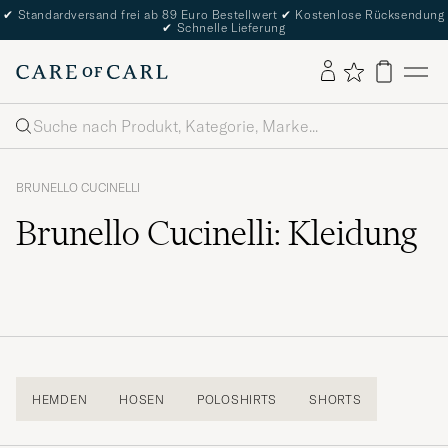
✔
Standardversand frei ab 89 Euro Bestellwert
✔
Kostenlose Rücksendung
✔
Schnelle Lieferung
Suche
BRUNELLO CUCINELLI
Brunello Cucinelli: Kleidung
HEMDEN
HOSEN
POLOSHIRTS
SHORTS