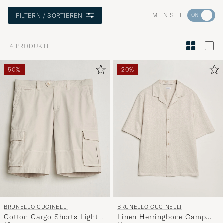
Wechseln
MEIN STIL
FILTERN / SORTIEREN
Sie
zur
4
PRODUKTE
Stilberatu
um
50%
20%
die
Funktion
"Mein
Stil"
zu
aktivieren
und
erleben
Sie
eine
BRUNELLO CUCINELLI
BRUNELLO CUCINELLI
handverl
Cotton Cargo Shorts Light
Linen Herringbone Camp
Auswahl,