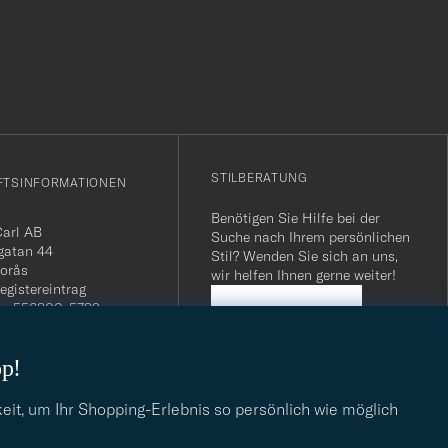
r
Stil
entspricht
STILBERATUNG
FTSINFORMATIONEN
Benötigen Sie Hilfe bei der
Carl AB
Suche nach Ihrem persönlichen
gatan 44
Stil? Wenden Sie sich an uns,
orås
wir helfen Ihnen gerne weiter!
egistereintrag
n: 556800-5739
STILBERATUNG
mmer Schweiz: CHE-
.275 MWST
op!
.: SE556800573901
040 / 22 63 88 96
dresse:
eit, um Ihr Shopping-Erlebnis so persönlich wie möglich
eofcarl.de