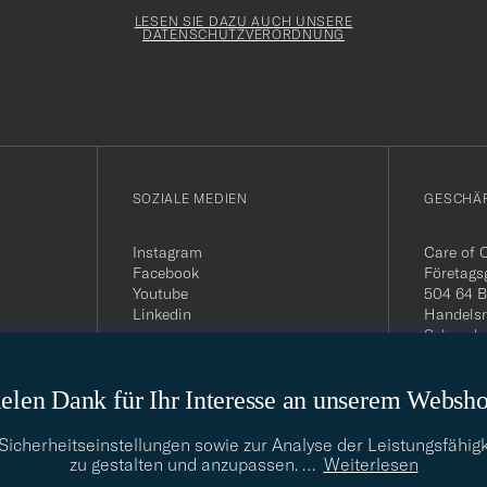
Newslette
Form
LESEN SIE DAZU AUCH UNSERE
DATENSCHUTZVERORDNUNG
SOZIALE MEDIEN
GESCHÄ
Instagram
Care of 
Facebook
Företags
Youtube
504 64 B
Linkedin
Handelsr
Schwede
MwSt-Nu
399.819
elen Dank für Ihr Interesse an unserem Websh
USt-IdNr
Telefon:
E-Mail-A
cherheitseinstellungen sowie zur Analyse der Leistungsfähigk
info@car
zu gestalten und anzupassen.
…
Weiterlesen