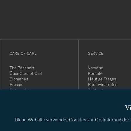
för
att
du
anmälde
dig
till
vårt
CARE OF CARL
SERVICE
nyhetsbrev!
The Passport
Versand
Über Care of Carl
Kontakt
Sicherheit
Häufige Fragen
Presse
Kauf widerrufen
Datenschutz
Zahlung
Impressum
Kundenbewertungen
AGB
Geschenkkarten
Vi
Widerrufsrecht
Nachhaltigkeitsbericht
Diese Website verwendet Cookies zur Optimierung der Si