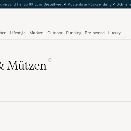
dversand frei ab 89 Euro Bestellwert
✔
Kostenlose Rücksendung
✔
Schnelle
hen
Lifestyle
Marken
Outdoor
Running
Pre-owned
Luxury
0
 & Mützen