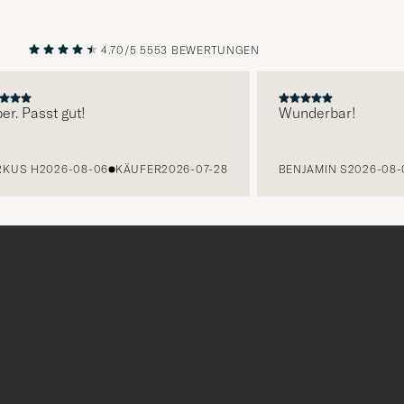
4.70/5
5553 BEWERTUNGEN
VORHERIGE
NÄCHST
r. Passt gut!
Wunderbar!
KUS H
2026-08-06
KÄUFER
2026-07-28
BENJAMIN S
2026-08-
Tack