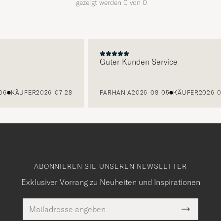
gezeigt werden
0
von
0
E
Guter Kunden Service
06
KÄUFER
2026-07-28
FARHAN A
2026-08-05
KÄUFER
2026-0
ABONNIEREN SIE UNSEREN NEWSLETTER
Exklusiver Vorrang zu Neuheiten und Inspirationen
E-
Pflichtfeld
Mail
Submit
Adresse