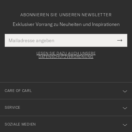
ABONNIEREN SIE UNSEREN NEWSLETTER
Exklusiver Vorrang zu Neuheiten und Inspirationen
E-
Tack
lichtfeld
Mail
Submi
Adresse
för
Newsl
Form
LESEN SIE DAZU AUCH UNSERE
att
DATENSCHUTZVERORDNUNG
du
anmälde
dig
till
CARE OF CARL
vårt
nyhetsbrev!
SERVICE
SOZIALE MEDIEN