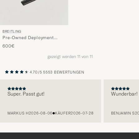
BREITLING
Pre-Owned Deployment
Clasp - 2 Leather 22mm
600€
gezeigt werden
11
von
11
4.70/5
5553 BEWERTUNGEN
Super. Passt gut!
Wunderbar!
VORHERIGE
MARKUS H
2026-08-06
KÄUFER
2026-07-28
BENJAMIN S
2