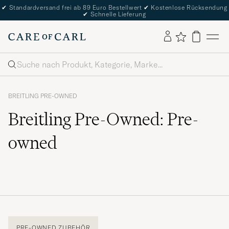
✔
Standardversand frei ab 89 Euro Bestellwert
✔
Kostenlose Rücksendung
✔
Schnelle Lieferung
Suche
BREITLING PRE-OWNED
Breitling Pre-Owned: Pre-
owned
PRE-OWNED ZUBEHÖR