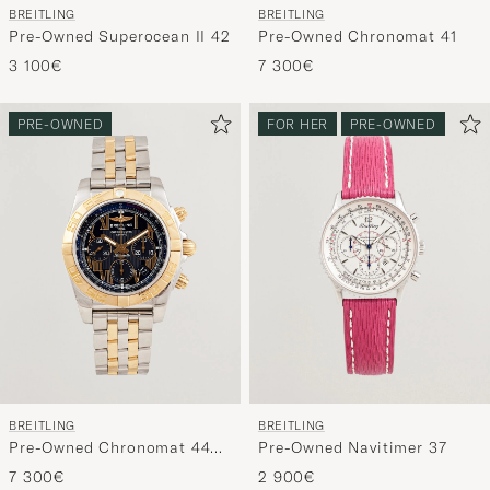
BREITLING
BREITLING
handverl
Pre-Owned Superocean II 42
Pre-Owned Chronomat 41
Auswahl,
3 100€
7 300€
die
nun
PRE-OWNED
FOR HER
PRE-OWNED
Ihrem
Stil
entspricht
BREITLING
BREITLING
Pre-Owned Chronomat 44
Pre-Owned Navitimer 37
G/S
7 300€
2 900€