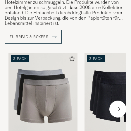
Hotelzimmer zu schmuggeln. Die Produkte wurden von
den Hotelgästen so geschätzt, dass 2008 eine Kollektion
entstand. Die Einfachheit durchdringt alle Produkte, vom
Design bis zur Verpackung, die von den Papiertüten für
Lebensmittel inspiriert ist.
Mit dem Ziel, Modewahnsinn zu vermeiden und Experten
ZU BREAD & BOXERS
auf diesem Gebiet zu werden, wird bei Bread & Boxer
zeitlose, auf Langlebigkeit ausgelegte Unterwäsche
hergestellt, was sowohl bei der Materialauswahl als auch
bei der Qualität und dem Design Berücksichtigung findet.
3-PACK
3-PACK