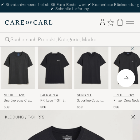
✔
Standardversand frei ab 89 Euro Bestellwert
✔
Kostenlose Rücksendung
✔
Schnelle Lieferung
Suche
NUDIE JEANS
PATAGONIA
SUNSPEL
FRED PERRY
Uno Everyday Crew
P-6 Logo T-Shirt
Superfine Cotton
Ringer Crew Neck
Neck T-Shirt Black
Black
Crew Neck T-Shirt
Tee Black
60€
50€
65€
55€
Black
KLEIDUNG
/
T-SHIRTS