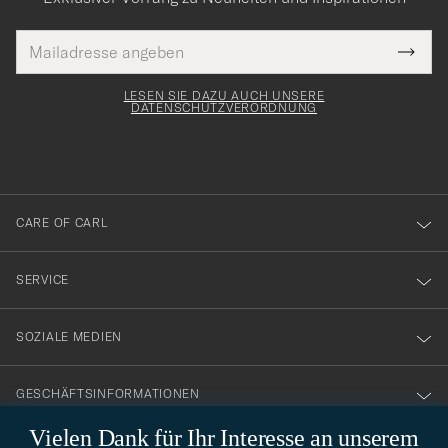
E-
Tack
lichtfeld
Mail
Submi
Adresse
för
Newsl
Form
LESEN SIE DAZU AUCH UNSERE
att
DATENSCHUTZVERORDNUNG
du
anmälde
dig
till
CARE OF CARL
vårt
nyhetsbrev!
SERVICE
SOZIALE MEDIEN
GESCHÄFTSINFORMATIONEN
Vielen Dank für Ihr Interesse an unserem