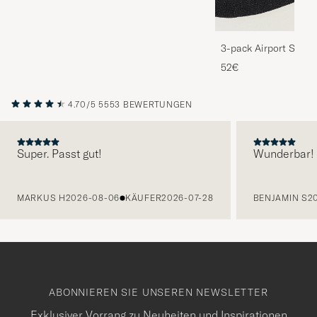
3-pack Airport Socks
Melange
52€
4.70/5
5553 BEWERTUNGEN
Super. Passt gut!
Wunderbar!
VORHERIGE
MARKUS H
2026-08-06
KÄUFER
2026-07-28
BENJAMIN S
2
ABONNIEREN SIE UNSEREN NEWSLETTER
Exklusiver Vorrang zu Neuheiten und Inspirationen