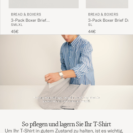
BREAD & BOXERS
BREAD & BOXERS
3-Pack Boxer Brief Dar
3-Pack Boxer Brief
S
L
S
M
L
XL
Blue/Grey/Black
44€
45€
So pflegen und lagern Sie Ihr T-Shirt
Um Ihr T-Shirt in gutem Zustand zu halten, ist es wichtig,