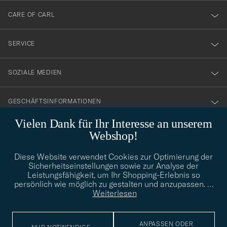
till
CARE OF CARL
vårt
nyhetsbrev!
SERVICE
SOZIALE MEDIEN
GESCHÄFTSINFORMATIONEN
Vielen Dank für Ihr Interesse an unserem
Webshop!
STILBERATUNG
Diese Website verwendet Cookies zur Optimierung der
Benötigen Sie Hilfe bei der Suche nach Ihrem persönlichen Stil?
Sicherheitseinstellungen sowie zur Analyse der
Wenden Sie sich an uns, wir helfen Ihnen gerne weiter!
Leistungsfähigkeit, um Ihr Shopping-Erlebnis so
persönlich wie möglich zu gestalten und anzupassen.
…
info@careofcarl.de
STILBERATUNG
Weiterlesen
ANPASSEN ODER