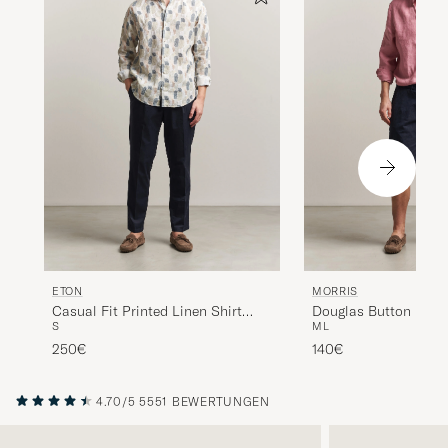
ETON
MORRIS
Casual Fit Printed Linen Shirt
Douglas Button Down
S
M
L
Multi
Pink
250€
140€
4.70/5
5551 BEWERTUNGEN