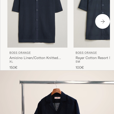
BOSS ORANGE
BOSS ORANGE
Amicino Linen/Cotton Knitted
Rayer Cotton Resort Sh
XL
S
M
Shirt Dark Blue
Blue
150€
100€