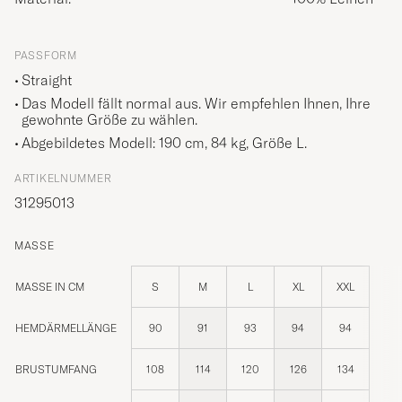
PASSFORM
Straight
Das Modell fällt normal aus. Wir empfehlen Ihnen, Ihre
gewohnte Größe zu wählen.
Abgebildetes Modell: 190 cm, 84 kg, Größe
L
.
ARTIKELNUMMER
31295013
MASSE
MASSE IN CM
S
M
L
XL
XXL
HEMDÄRMELLÄNGE
90
91
93
94
94
BRUSTUMFANG
108
114
120
126
134