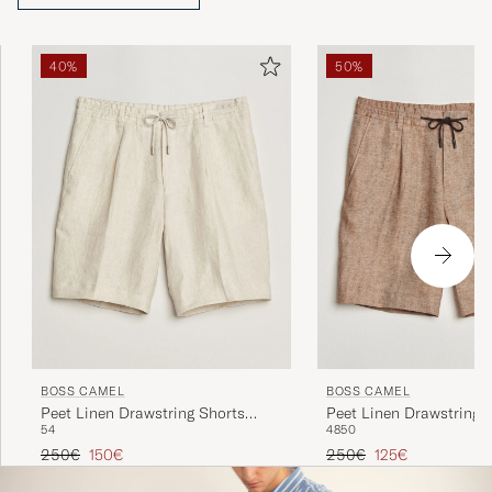
40%
50%
BOSS CAMEL
BOSS CAMEL
Peet Linen Drawstring Shorts
Peet Linen Drawstring 
54
48
50
Open White
Medium Beige
Regulärer Preis
Reduzierter Preis
Regulärer Preis
Reduzierter Preis
250€
150€
250€
125€