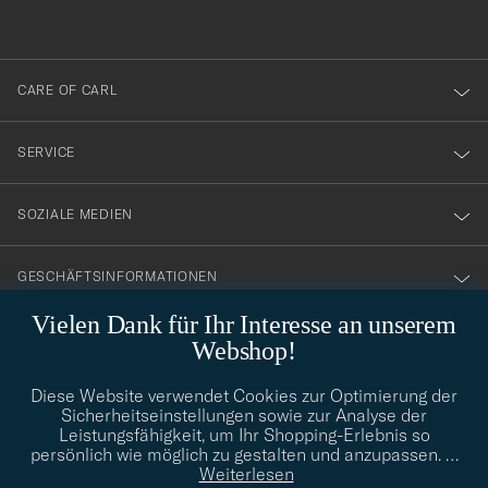
anmälde
dig
till
CARE OF CARL
vårt
nyhetsbrev!
SERVICE
SOZIALE MEDIEN
GESCHÄFTSINFORMATIONEN
Vielen Dank für Ihr Interesse an unserem
Webshop!
STILBERATUNG
Diese Website verwendet Cookies zur Optimierung der
Benötigen Sie Hilfe bei der Suche nach Ihrem persönlichen Stil?
Sicherheitseinstellungen sowie zur Analyse der
Wenden Sie sich an uns, wir helfen Ihnen gerne weiter!
Leistungsfähigkeit, um Ihr Shopping-Erlebnis so
persönlich wie möglich zu gestalten und anzupassen.
…
info@careofcarl.de
STILBERATUNG
Weiterlesen