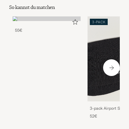
So kannst du matchen
3-PACK
55€
3-pack Airport Socks
Melange
52€