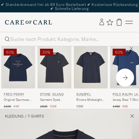
✔
Standardversand frei ab 89 Euro Bestellwert
✔
Kostenlose Rücksendung
✔
Schnelle Lieferung
Suche
60%
30%
60%
FRED PERRY
STONE ISLAND
SUNSPEL
POLO RALPH LA
REN
Original Sportswear
Garment Dyed
Riviera Midweight
Jersey Bear T-Shir
T-Shirt Tennis Blue
Cotton Jersey T-
T-Shirt Navy
Newport Navy
Regulärer Preis
Reduzierter Preis
Regulärer Preis
Reduzierter Preis
Regulärer Preis
Reduzierter
110€
44€
150€
105€
105€
145€
58€
Shirt Navy
KLEIDUNG
/
T-SHIRTS