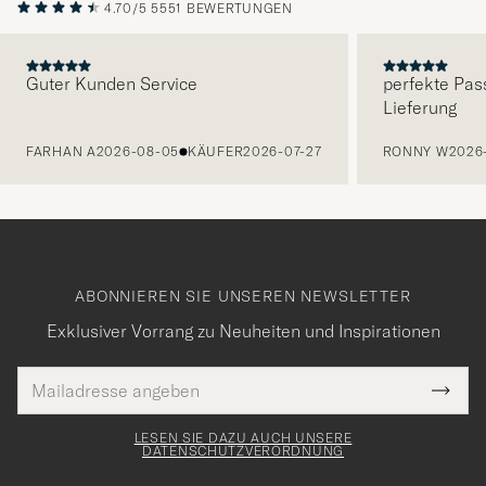
4.70/5
5551 BEWERTUNGEN
Guter Kunden Service
perfekte Pas
Lieferung
VORHERIGE
FARHAN A
2026-08-05
KÄUFER
2026-07-27
RONNY W
2026
ABONNIEREN SIE UNSEREN NEWSLETTER
Exklusiver Vorrang zu Neuheiten und Inspirationen
E-
Tack
lichtfeld
Mail
Submi
Adresse
för
Newsl
Form
LESEN SIE DAZU AUCH UNSERE
att
DATENSCHUTZVERORDNUNG
du