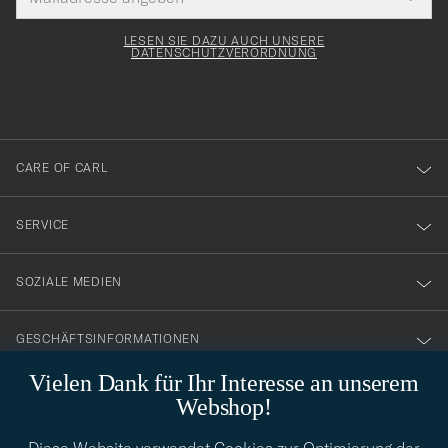
Tack
Mail
Submi
Adresse
för
Newsl
Form
LESEN SIE DAZU AUCH UNSERE
att
DATENSCHUTZVERORDNUNG
du
anmälde
dig
till
CARE OF CARL
vårt
nyhetsbrev!
SERVICE
SOZIALE MEDIEN
GESCHÄFTSINFORMATIONEN
Vielen Dank für Ihr Interesse an unserem
Webshop!
STILBERATUNG