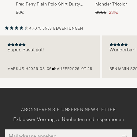
Fred Perry Plain Polo Shirt Dusty
Moncler Tricolore Sh
Blue
Light Grey
Regulärer Preis
Reduzierter Pr
90€
330€
231€
4.70/5
5553 BEWERTUNGEN
Super. Passt gut!
Wunderbar!
VORHERIGE
MARKUS H
2026-08-06
KÄUFER
2026-07-28
BENJAMIN S
2
ABONNIEREN SIE UNSEREN NEWSLETTER
Exklusiver Vorrang zu Neuheiten und Inspirationen
E-
lichtfeld