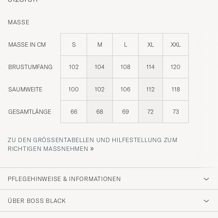
MASSE
MASSE IN CM
S
M
L
XL
XXL
BRUSTUMFANG
102
104
108
114
120
SAUMWEITE
100
102
106
112
118
GESAMTLÄNGE
66
68
69
72
73
ZU DEN GRÖSSENTABELLEN UND HILFESTELLUNG ZUM R
»
ICHTIGEN MASSNEHMEN
PFLEGEHINWEISE & INFORMATIONEN
ÜBER BOSS BLACK