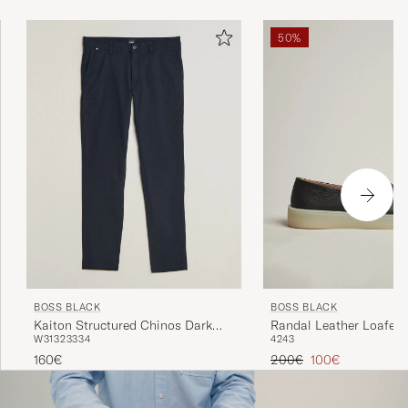
50%
BOSS BLACK
BOSS BLACK
Kaiton Structured Chinos Dark
Randal Leather Loafer 
W31
32
33
34
42
43
Blue
Regulärer Preis
Reduzierter Preis
160€
200€
100€