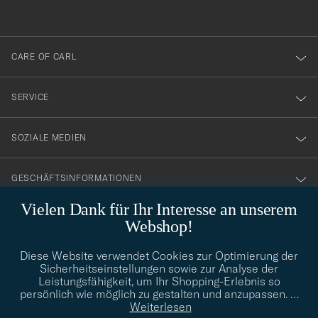
anmälde
dig
till
CARE OF CARL
vårt
nyhetsbrev!
SERVICE
SOZIALE MEDIEN
GESCHÄFTSINFORMATIONEN
Vielen Dank für Ihr Interesse an unserem
Webshop!
STILBERATUNG
Diese Website verwendet Cookies zur Optimierung der
Benötigen Sie Hilfe bei der Suche nach Ihrem persönlichen Stil?
Sicherheitseinstellungen sowie zur Analyse der
Wenden Sie sich an uns, wir helfen Ihnen gerne weiter!
Leistungsfähigkeit, um Ihr Shopping-Erlebnis so
persönlich wie möglich zu gestalten und anzupassen.
…
info@careofcarl.de
STILBERATUNG
Weiterlesen