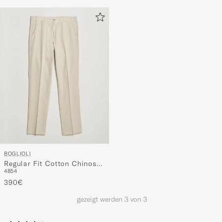
nun
Ihrem
Stil
entspricht
BOGLIOLI
Regular Fit Cotton Chinos
48
54
Beige
390€
gezeigt werden
3
von
3