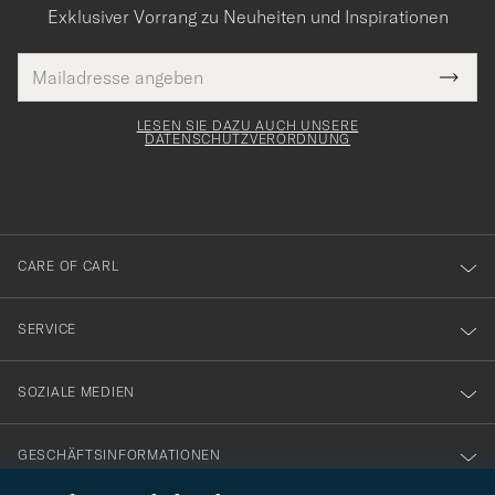
Exklusiver Vorrang zu Neuheiten und Inspirationen
E-
Tack
lichtfeld
Mail
Submi
Adresse
för
Newsl
Form
LESEN SIE DAZU AUCH UNSERE
att
DATENSCHUTZVERORDNUNG
du
anmälde
dig
till
CARE OF CARL
vårt
nyhetsbrev!
SERVICE
SOZIALE MEDIEN
GESCHÄFTSINFORMATIONEN