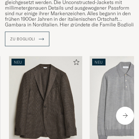
gleichgesetzt werden. Die Unconstructed-Jackets mit
millimetergenauen Details und ausgewogener Passform
sind nur einige ihrer Markenzeichen. Alles begann in den
frühen 1900er Jahren in der italienischen Ortschaft
Gambara in Norditalien. Hier gründete die Familie Boglioli
eine kleine Herrenschneiderei, die sich in den 1970er
Jahren zu einer größeren Produktion entwickelte. In den
ZU BOGLIOLI
neunziger Jahren fokussierte man sich ganz auf die
eigene Marke und entwickelte Boglioli, wie wir es heute
kennen.
NEU
NEU