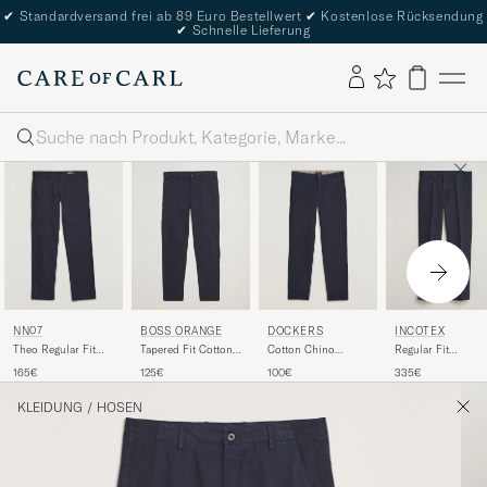
✔
Standardversand frei ab 89 Euro Bestellwert
✔
Kostenlose Rücksendung
✔
Schnelle Lieferung
Suche
NN07
DOCKERS
BOSS ORANGE
INCOTEX
Theo Regular Fit
Cotton Chino
Tapered Fit Cotton
Regular Fit
Stretch Chinos Navy
Tapered Navy
Chinos Dark Blue
Cotton/Linen Slac
165€
100€
125€
335€
Blue
Navy
KLEIDUNG
/
HOSEN