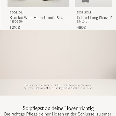
BOGLIOLI
BOGLIOLI
K Jacket Wool Houndstooth Blazer
Knitted Long Sleeve Pol
48
50
52
54
S
M
L
XL
Dark Brown
Grey
1 210€
480€
So pflegst du deine Hosen richtig
Die richtige Pflege deiner Hosen ist der Schlüssel zu einer