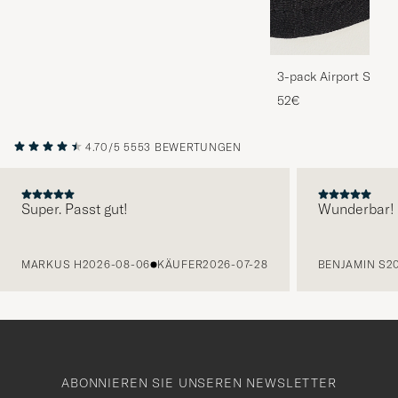
3-pack Airport Socks
Melange
52€
4.70/5
5553 BEWERTUNGEN
Super. Passt gut!
Wunderbar!
VORHERIGE
MARKUS H
2026-08-06
KÄUFER
2026-07-28
BENJAMIN S
2
ABONNIEREN SIE UNSEREN NEWSLETTER