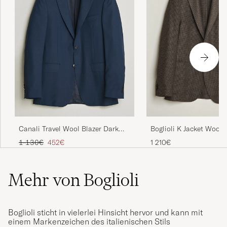
Canali Travel Wool Blazer Dark
Boglioli K Jacket Wool
Blue
Houndstooth Blazer Da
Regulärer Preis
Reduzierter Preis
1 130€
452€
1 210€
Mehr von Boglioli
Boglioli sticht in vielerlei Hinsicht hervor und kann mit
einem Markenzeichen des italienischen Stils