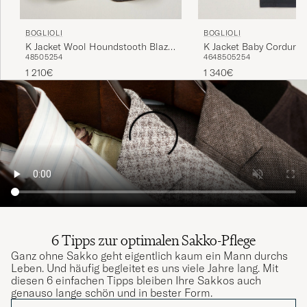
BOGLIOLI
BOGLIOLI
K Jacket Wool Houndstooth Blazer
K Jacket Baby Corduroy
48
50
52
54
46
48
50
52
54
Dark Brown
1 210€
1 340€
6 Tipps zur optimalen Sakko-Pflege
Ganz ohne Sakko geht eigentlich kaum ein Mann durchs
Leben. Und häufig begleitet es uns viele Jahre lang. Mit
diesen 6 einfachen Tipps bleiben Ihre Sakkos auch
genauso lange schön und in bester Form.