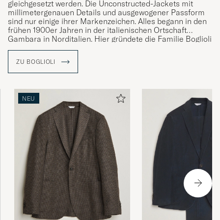
gleichgesetzt werden. Die Unconstructed-Jackets mit
millimetergenauen Details und ausgewogener Passform
sind nur einige ihrer Markenzeichen. Alles begann in den
frühen 1900er Jahren in der italienischen Ortschaft
Gambara in Norditalien. Hier gründete die Familie Boglioli
eine kleine Herrenschneiderei, die sich in den 1970er
Jahren zu einer größeren Produktion entwickelte. In den
ZU BOGLIOLI
neunziger Jahren fokussierte man sich ganz auf die
eigene Marke und entwickelte Boglioli, wie wir es heute
kennen.
NEU