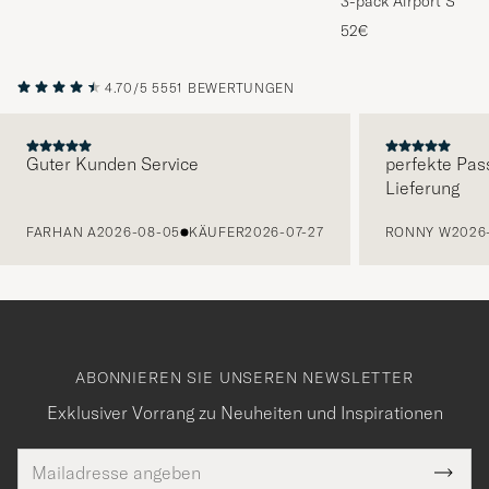
3-pack Airport Socks
Melange
52€
4.70/5
5551 BEWERTUNGEN
Guter Kunden Service
perfekte Pas
Lieferung
VORHERIGE
FARHAN A
2026-08-05
KÄUFER
2026-07-27
RONNY W
2026
ABONNIEREN SIE UNSEREN NEWSLETTER
Exklusiver Vorrang zu Neuheiten und Inspirationen
E-
Tack
lichtfeld
Mail
Submi