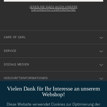
Adresse
för
Newsl
Form
LESEN SIE DAZU AUCH UNSERE
att
DATENSCHUTZVERORDNUNG
du
anmälde
dig
till
CARE OF CARL
vårt
nyhetsbrev!
SERVICE
SOZIALE MEDIEN
GESCHÄFTSINFORMATIONEN
Vielen Dank für Ihr Interesse an unserem
Webshop!
STILBERATUNG
Diese Website verwendet Cookies zur Optimierung der
Benötigen Sie Hilfe bei der Suche nach Ihrem persönlichen Stil?