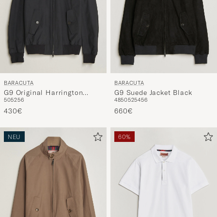
BARACUTA
BARACUTA
G9 Original Harrington
G9 Suede Jacket Black
50
52
56
48
50
52
54
56
Jacket Black
430€
660€
NEU
60%