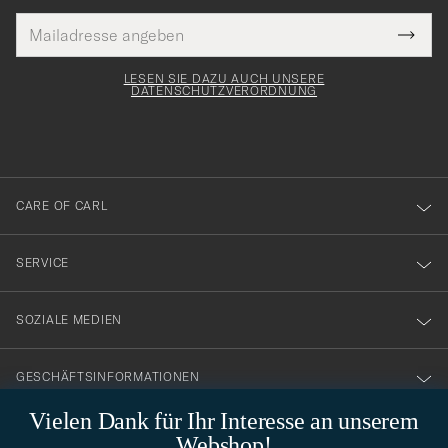
E-
Tack
lichtfeld
Mail
Submi
Adresse
för
Newsl
Form
LESEN SIE DAZU AUCH UNSERE
att
DATENSCHUTZVERORDNUNG
du
anmälde
dig
till
CARE OF CARL
vårt
nyhetsbrev!
SERVICE
SOZIALE MEDIEN
GESCHÄFTSINFORMATIONEN
Vielen Dank für Ihr Interesse an unserem
Webshop!