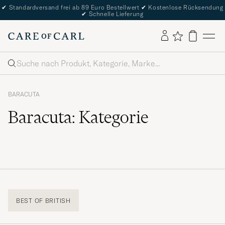
✔
Standardversand frei ab 89 Euro Bestellwert
✔
Kostenlose Rücksendung
✔
Schnelle Lieferung
Suche
BARACUTA
Baracuta: Kategorie
BEST OF BRITISH