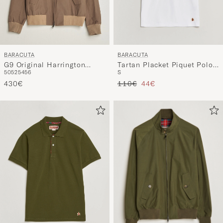
BARACUTA
BARACUTA
G9 Original Harrington
Tartan Placket Piquet Polo
50
52
54
56
S
Jacket Tan
Bone White
Regulärer Preis
Reduzierter Preis
430€
110€
44€