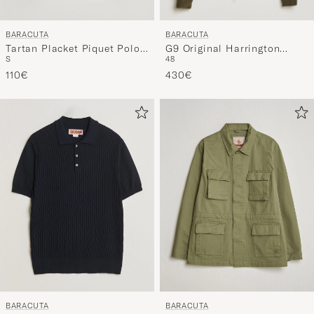
BARACUTA
BARACUTA
G9 Original Harrington
Tartan Placket Piquet Polo
48
S
Jacket Beech
Beech
430€
110€
BARACUTA
BARACUTA