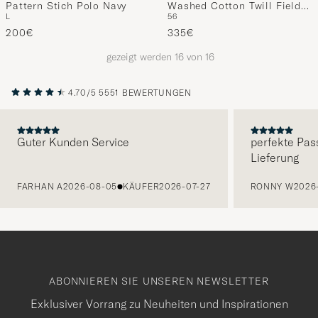
Pattern Stich Polo Navy
Washed Cotton Twill Field
L
56
Shacket Lichen Green
200€
335€
gezeigt werden
16
von
16
4.70/5
5551 BEWERTUNGEN
Guter Kunden Service
perfekte Pas
Lieferung
VORHERIGE
FARHAN A
2026-08-05
KÄUFER
2026-07-27
RONNY W
2026
ABONNIEREN SIE UNSEREN NEWSLETTER
Exklusiver Vorrang zu Neuheiten und Inspirationen