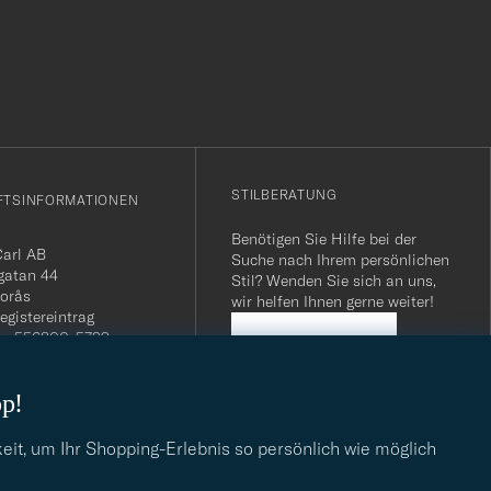
r
Stil
entspricht
STILBERATUNG
FTSINFORMATIONEN
Benötigen Sie Hilfe bei der
Carl AB
Suche nach Ihrem persönlichen
gatan 44
Stil? Wenden Sie sich an uns,
orås
wir helfen Ihnen gerne weiter!
egistereintrag
n: 556800-5739
STILBERATUNG
mmer Schweiz: CHE-
.275 MWST
op!
.: SE556800573901
040 / 22 63 88 96
dresse:
eit, um Ihr Shopping-Erlebnis so persönlich wie möglich
eofcarl.de