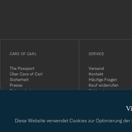
för
att
du
anmälde
dig
till
vårt
CARE OF CARL
SERVICE
nyhetsbrev!
The Passport
Versand
Über Care of Carl
Kontakt
Sicherheit
Häufige Fragen
Presse
Kauf widerrufen
Datenschutz
Zahlung
Impressum
Kundenbewertungen
AGB
Geschenkkarten
Vi
Widerrufsrecht
Nachhaltigkeitsbericht
Diese Website verwendet Cookies zur Optimierung der Si