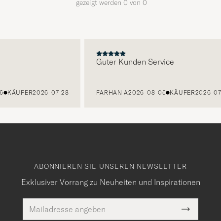
gezeigt werden
0
von
0
E
Guter Kunden Service
6
KÄUFER
2026-07-28
FARHAN A
2026-08-05
KÄUFER
2026-07
ABONNIEREN SIE UNSEREN NEWSLETTER
Exklusiver Vorrang zu Neuheiten und Inspirationen
E-
Pflichtfeld
Mail
Submit
Adresse