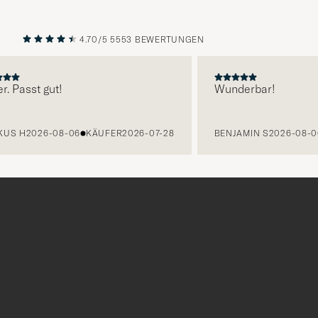
4.70/5
5553 BEWERTUNGEN
VORHERIGE
NÄCHST
r. Passt gut!
Wunderbar!
US H
2026-08-06
KÄUFER
2026-07-28
BENJAMIN S
2026-08-0
Tack