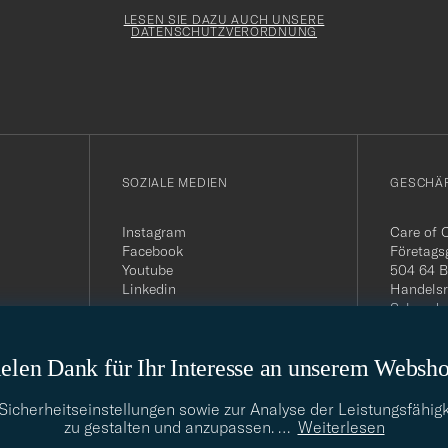
Newslette
Form
LESEN SIE DAZU AUCH UNSERE
DATENSCHUTZVERORDNUNG
SOZIALE MEDIEN
GESCHÄ
Instagram
Care of 
Facebook
Företags
Youtube
504 64 B
Linkedin
Handelsr
Schwede
MwSt-Nu
399.819
elen Dank für Ihr Interesse an unserem Websh
USt-IdNr
Telefon:
E-Mail-A
cherheitseinstellungen sowie zur Analyse der Leistungsfähigk
info@car
zu gestalten und anzupassen.
…
Weiterlesen