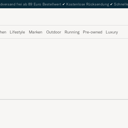
dversand frei ab 89 Euro Bestellwert
✔
Kostenlose Rücksendung
✔
Schnelle
hen
Lifestyle
Marken
Outdoor
Running
Pre-owned
Luxury