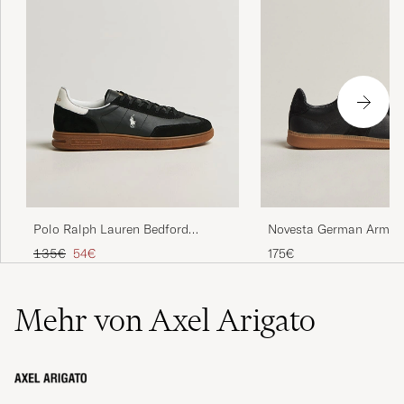
Polo Ralph Lauren Bedford
Novesta German Army T
Sneakers Black/White
Black
Regulärer Preis
Reduzierter Preis
135€
54€
175€
Mehr von Axel Arigato