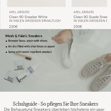
AXEL ARIGATO
AXEL ARIGATO
Clean 90 Sneaker White
Clean 90 Suede Sneake
IN VIELEN GRÖSSEN ERHÄLTLICH
IN VIELEN GRÖSSEN ERH
Grey
230€
230€
Schuhguide - So pflegen Sie Ihre Sneakers
Die Behauptung Sneakers überleben höchstens ein paar