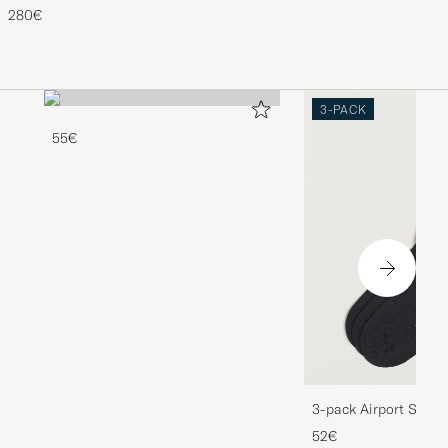
Silver
280€
3-PACK
55€
3-pack Airport Socks
Melange
52€