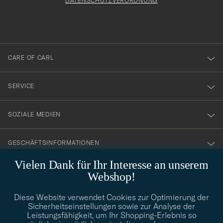
att
DATENSCHUTZVERORDNUNG
du
anmälde
dig
till
CARE OF CARL
vårt
nyhetsbrev!
SERVICE
SOZIALE MEDIEN
GESCHÄFTSINFORMATIONEN
Vielen Dank für Ihr Interesse an unserem
Webshop!
STILBERATUNG
Diese Website verwendet Cookies zur Optimierung der
Benötigen Sie Hilfe bei der Suche nach Ihrem persönlichen Stil?
Sicherheitseinstellungen sowie zur Analyse der
Wenden Sie sich an uns, wir helfen Ihnen gerne weiter!
Leistungsfähigkeit, um Ihr Shopping-Erlebnis so