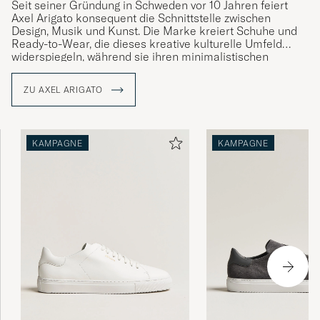
Seit seiner Gründung in Schweden vor 10 Jahren feiert
Axel Arigato konsequent die Schnittstelle zwischen
Design, Musik und Kunst. Die Marke kreiert Schuhe und
Ready-to-Wear, die dieses kreative kulturelle Umfeld
widerspiegeln, während sie ihren minimalistischen
skandinavischen Wurzeln treu bleibt. Mit zehn Flagship-
Stores in sechs Ländern und Partnerschaften mit über
ZU AXEL ARIGATO
250 internationalen Einzelhändlern verfolgt sie eine
globale kreative Perspektive. Ständig im Wandel mit dem
Rhythmus der zeitgenössischen Kultur arbeitet Axel
Arigato mit einer vielfältigen Auswahl an Stimmen als Teil
KAMPAGNE
KAMPAGNE
einer ständig wachsenden Gemeinschaft zusammen. Die
Marke lebt von der Förderung menschlicher
Verbindungen – ihre kulturellen Initiativen, kuratierten
Erlebnisse und durchdachten Designs inspirieren und
laden zur Entdeckung ein.