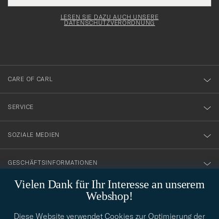
Adresse
för
Newsl
entspricht
Form
LESEN SIE DAZU AUCH UNSERE
att
DATENSCHUTZVERORDNUNG
du
anmälde
dig
till
CARE OF CARL
vårt
nyhetsbrev!
SERVICE
SOZIALE MEDIEN
GESCHÄFTSINFORMATIONEN
Vielen Dank für Ihr Interesse an unserem
Webshop!
STILBERATUNG
Diese Website verwendet Cookies zur Optimierung der