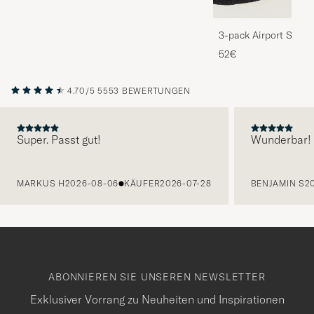
3-pack Airport Socks
Melange
52€
4.70/5
5553 BEWERTUNGEN
Super. Passt gut!
Wunderbar!
VORHERIGE
MARKUS H
2026-08-06
KÄUFER
2026-07-28
BENJAMIN S
2
ABONNIEREN SIE UNSEREN NEWSLETTER
Exklusiver Vorrang zu Neuheiten und Inspirationen