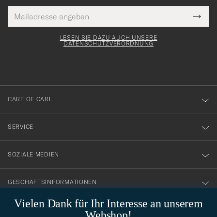
E-
Tack
lichtfeld
Mail
Submi
Adresse
för
Newsl
Form
LESEN SIE DAZU AUCH UNSERE
att
DATENSCHUTZVERORDNUNG
du
anmälde
dig
till
CARE OF CARL
vårt
nyhetsbrev!
SERVICE
SOZIALE MEDIEN
GESCHÄFTSINFORMATIONEN
Vielen Dank für Ihr Interesse an unserem
Webshop!