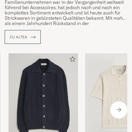
Familienunternehmen war in der Vergangenheit weltweit
führend bei Accessoires, hat jedoch nach und nach ein
komplettes Sortiment entwickelt und ist heute auch für
Strickwaren in gebürsteten Qualitäten bekannt. Mit mehr
als einem Jahrhundert Rückstand in der
Bekleidungsindustrie und tief verwurzelten Wurzeln im
modischen Mailand verleiht die Marke Glaubwürdigkeit
ZU ALTEA
und Respekt in Bezug auf Design und Produktion.