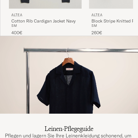
ALTEA
ALTEA
Cotton Rib Cardigan Jacket Navy
Block Stripe Knitted Po
S
M
S
M
White
400€
260€
Leinen-Pflegeguide
Pflegen und lagern Sie Ihre Leinenkleidung schonend, um