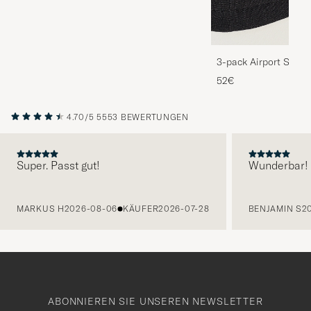
3-pack Airport Socks
Melange
52€
4.70/5
5553 BEWERTUNGEN
Super. Passt gut!
Wunderbar!
VORHERIGE
MARKUS H
2026-08-06
KÄUFER
2026-07-28
BENJAMIN S
2
ABONNIEREN SIE UNSEREN NEWSLETTER