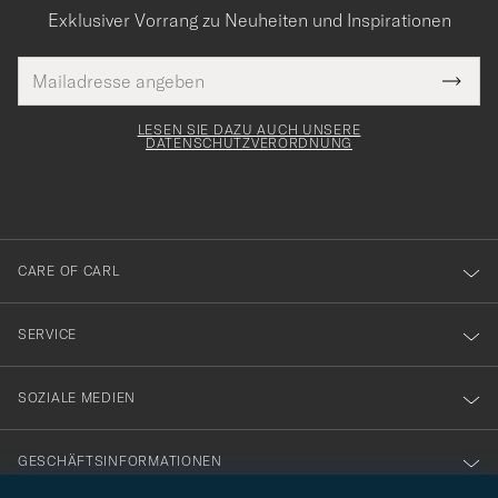
Exklusiver Vorrang zu Neuheiten und Inspirationen
E-
Tack
lichtfeld
Mail
Submi
Adresse
för
Newsl
Form
LESEN SIE DAZU AUCH UNSERE
att
DATENSCHUTZVERORDNUNG
du
anmälde
dig
till
CARE OF CARL
vårt
nyhetsbrev!
SERVICE
SOZIALE MEDIEN
GESCHÄFTSINFORMATIONEN