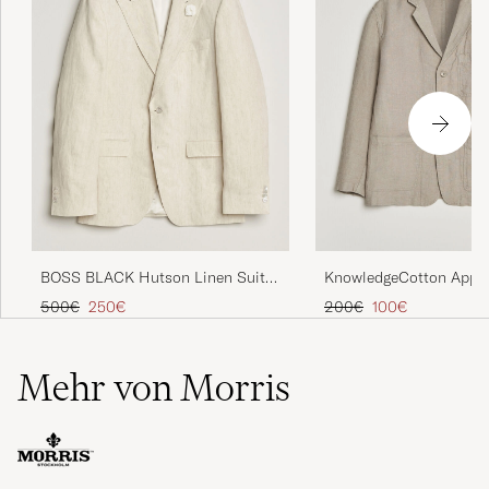
BOSS BLACK Hutson Linen Suit
KnowledgeCotton Appar
Blazer Open Beige
Blazer Twill
Regulärer Preis
Reduzierter Preis
Regulärer Preis
Reduzierter Preis
500€
250€
200€
100€
Mehr von Morris