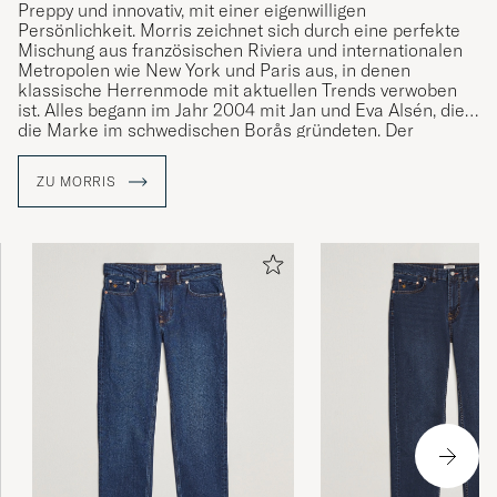
Preppy und innovativ, mit einer eigenwilligen
Persönlichkeit. Morris zeichnet sich durch eine perfekte
Mischung aus französischen Riviera und internationalen
Metropolen wie New York und Paris aus, in denen
klassische Herrenmode mit aktuellen Trends verwoben
ist. Alles begann im Jahr 2004 mit Jan und Eva Alsén, die
die Marke im schwedischen Borås gründeten. Der
bekannte Name Morris stammt von einem gleichnamigen
klassischen Herrenausstatter, der zwischen den 1950er
ZU MORRIS
und 1970er Jahren in Stockholm seine Blütezeit hatte.