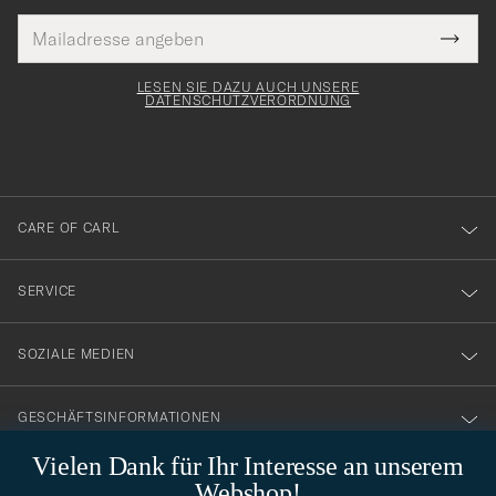
E-
Tack
lichtfeld
Mail
Submi
Adresse
för
Newsl
Form
LESEN SIE DAZU AUCH UNSERE
att
DATENSCHUTZVERORDNUNG
du
anmälde
dig
till
CARE OF CARL
vårt
nyhetsbrev!
SERVICE
SOZIALE MEDIEN
GESCHÄFTSINFORMATIONEN
Vielen Dank für Ihr Interesse an unserem
Webshop!