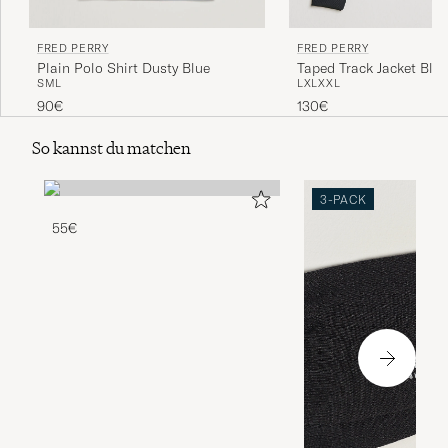
FRED PERRY
FRED PERRY
Taped Track Jacket Bla
Plain Polo Shirt Dusty Blue
L
XL
XXL
S
M
L
130€
90€
So kannst du matchen
3-PACK
55€