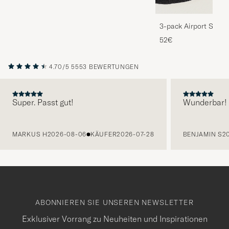
3-pack Airport Socks
Melange
52€
4.70/5
5553 BEWERTUNGEN
Super. Passt gut!
Wunderbar!
VORHERIGE
MARKUS H
2026-08-06
KÄUFER
2026-07-28
BENJAMIN S
2
ABONNIEREN SIE UNSEREN NEWSLETTER
Exklusiver Vorrang zu Neuheiten und Inspirationen