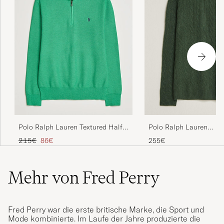
Polo Ralph Lauren Textured Half
Polo Ralph Lauren
Zip Palm Green Heather
Wool/Cashmere Cable H
Regulärer Preis
Reduzierter Preis
215€
86€
255€
Lodgepole Pine Heathe
Mehr von Fred Perry
Fred Perry war die erste britische Marke, die Sport und
Mode kombinierte. Im Laufe der Jahre produzierte die