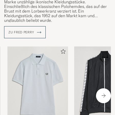
Marke unzählige ikonische Kleidungsstücke.
Einschließlich des klassischen Polohemdes, das auf der
Brust mit dem Lorbeerkranz verziert ist. Ein
Kleidungsstück, das 1952 auf den Markt kam und
unglaublich beliebt wurde.
Fred Perry war zunächst ein bekannter Tennisspieler,
ZU FRED PERRY
entschied sich jedoch Ende der 1940er Jahre, seine
eigene Bekleidungsmarke unter dem Namen Fred Perry
zu lancieren. Als Logo nahm er den Lorbeerkranz - ein
Symbol, das von Perry Goldmedaille von Wimbledon
geliehen wurde.