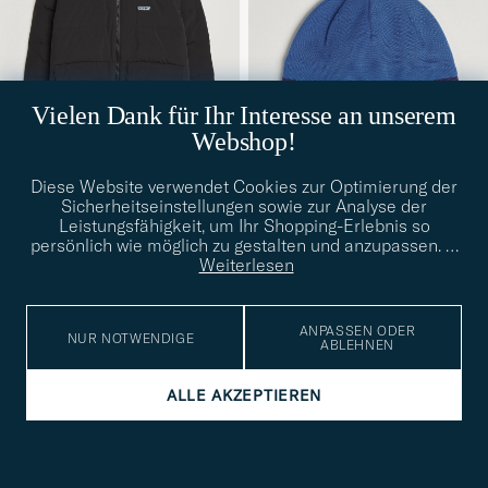
Vielen Dank für Ihr Interesse an unserem
Webshop!
Diese Website verwendet Cookies zur Optimierung der
Sicherheitseinstellungen sowie zur Analyse der
PATAGONIA
PATAGONIA
Leistungsfähigkeit, um Ihr Shopping-Erlebnis so
Sisar Down Jacket Black
Beanie Hat Andes Blue
persönlich wie möglich zu gestalten und anzupassen.
…
S
M
L
XL
Weiterlesen
50€
300€
ANPASSEN ODER
NEU
OUTDOOR
NEU
OUTDOOR
NUR NOTWENDIGE
ABLEHNEN
ALLE AKZEPTIEREN