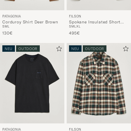
PATAGONIA
FILSON
Corduroy Shirt Deer Brown
Spokane Insulated Short
S
M
L
S
M
L
XL
Cruiser Navy
130€
495€
NEU
OUTDOOR
NEU
OUTDOOR
PATAGONIA
FILSON