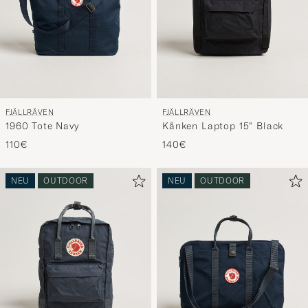
FJÄLLRÄVEN
FJÄLLRÄVEN
1960 Tote Navy
Kånken Laptop 15" Black
110€
140€
NEU
OUTDOOR
NEU
OUTDOOR