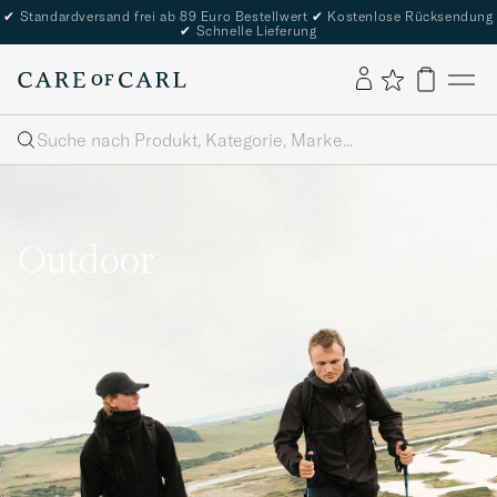
✔
Standardversand frei ab 89 Euro Bestellwert
✔
Kostenlose Rücksendung
✔
Schnelle Lieferung
Suche
Outdoor