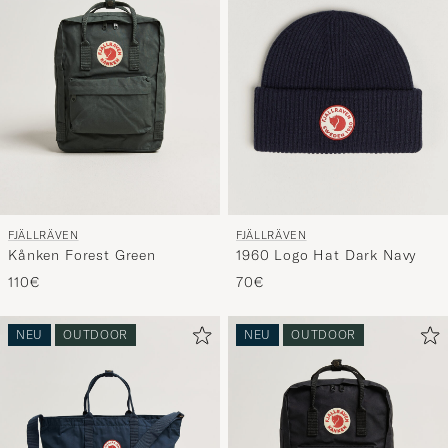
FJÄLLRÄVEN
FJÄLLRÄVEN
Kånken Forest Green
1960 Logo Hat Dark Navy
110€
70€
NEU
OUTDOOR
NEU
OUTDOOR