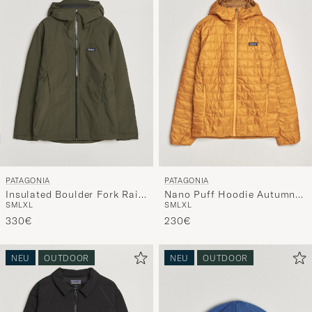
PATAGONIA
PATAGONIA
Insulated Boulder Fork Rain
Nano Puff Hoodie Autumn
S
M
L
XL
S
M
L
XL
Jacket Basin Green
Orange
330€
230€
NEU
OUTDOOR
NEU
OUTDOOR