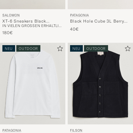
SALOMON
PATAGONIA
XT-6 Sneakers Black
Black Hole Cube 3L Berry
IN VIELEN GRÖSSEN ERHÄLTLICH
Coffee/Burro
Fig
40€
180€
NEU
OUTDOOR
NEU
OUTDOOR
PATAGONIA
FILSON