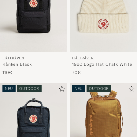
FJÄLLRÄVEN
FJÄLLRÄVEN
Kånken Black
1960 Logo Hat Chalk White
110€
70€
NEU
OUTDOOR
NEU
OUTDOOR