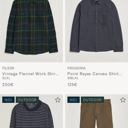
FILSON
PATAGONIA
Vintage Flannel Work Shirt
Point Reyes Canvas Shirt
S
L
XL
S
M
L
XL
Green/Navy
Smolder Blue
200€
125€
NEU
OUTDOOR
NEU
OUTDOOR