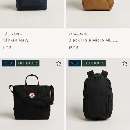
FJÄLLRÄVEN
PATAGONIA
Kånken Navy
Black Hole Micro MLC
Cinnamon Brown
110€
150€
NEU
OUTDOOR
NEU
OUTDOOR