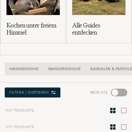
Kochen unter freiem
Alle Guides
Himmel
entdecken
HIKINGSCHUHE
WANDERSCHUHE
SANDALEN & PANTOL
Wechseln
MEIN STIL
FILTERN / SORTIEREN
Sie
zur
507
PRODUKTE
Stilberatu
um
507
PRODUKTE
die