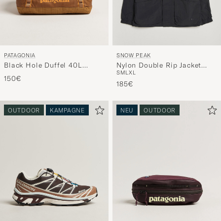
PATAGONIA
SNOW PEAK
Black Hole Duffel 40L
Nylon Double Rip Jacket
S
M
L
XL
Cinnamon Brown
Black
150€
185€
OUTDOOR
KAMPAGNE
NEU
OUTDOOR