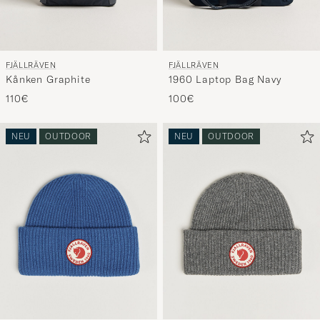
FJÄLLRÄVEN
FJÄLLRÄVEN
Kånken Graphite
1960 Laptop Bag Navy
110€
100€
NEU
OUTDOOR
NEU
OUTDOOR