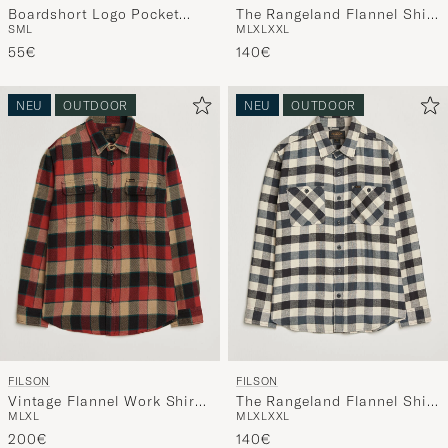
Boardshort Logo Pocket
The Rangeland Flannel Shirt
S
M
L
M
L
XL
XXL
Responsibili T-Shirt Ink
Green
Black
55€
140€
NEU
OUTDOOR
NEU
OUTDOOR
FILSON
FILSON
Vintage Flannel Work Shirt
The Rangeland Flannel Shirt
M
L
XL
M
L
XL
XXL
Red/Cream
Charcoal
200€
140€