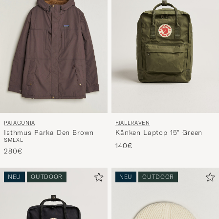
PATAGONIA
FJÄLLRÄVEN
Isthmus Parka Den Brown
Kånken Laptop 15" Green
S
M
L
XL
140€
280€
NEU
OUTDOOR
NEU
OUTDOOR