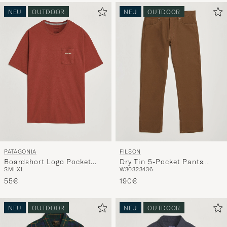
NEU
OUTDOOR
NEU
OUTDOOR
PATAGONIA
FILSON
Boardshort Logo Pocket
Dry Tin 5-Pocket Pants
S
M
L
XL
W30
32
34
36
Responsibili T-Shirt Rusty
Whiskey
Red
55€
190€
NEU
OUTDOOR
NEU
OUTDOOR