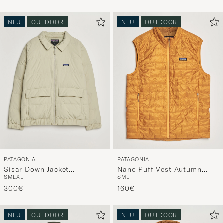
NEU
OUTDOOR
NEU
OUTDOOR
PATAGONIA
PATAGONIA
Sisar Down Jacket
Nano Puff Vest Autumn
S
M
L
XL
S
M
L
Weathered Stone
Orange
300€
160€
NEU
OUTDOOR
NEU
OUTDOOR