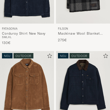
PATAGONIA
FILSON
Corduroy Shirt New Navy
Mackinaw Wool Blanket
S
M
L
XL
Charcoal
275€
130€
NEU
OUTDOOR
NEU
OUTDOOR