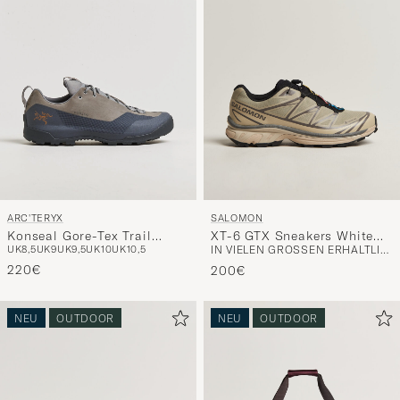
ARC'TERYX
SALOMON
Konseal Gore-Tex Trail
XT-6 GTX Sneakers White
UK8,5
UK9
UK9,5
UK10
UK10,5
IN VIELEN GRÖSSEN ERHÄLTLICH
Sneaker Void/Cloud
Pepper/Silver Sage
220€
200€
NEU
OUTDOOR
NEU
OUTDOOR